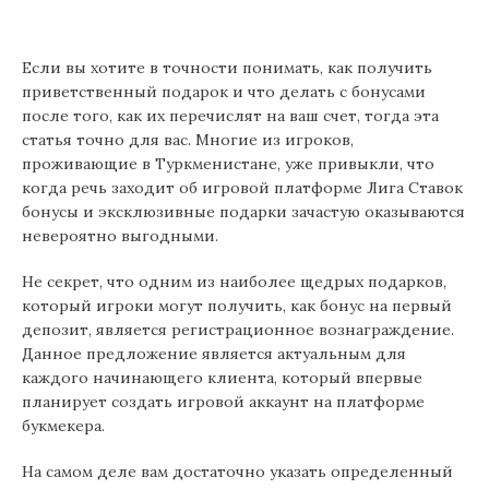
Если вы хотите в точности понимать, как получить
приветственный подарок и что делать с бонусами
после того, как их перечислят на ваш счет, тогда эта
статья точно для вас. Многие из игроков,
проживающие в Туркменистане, уже привыкли, что
когда речь заходит об игровой платформе Лига Ставок
бонусы и эксклюзивные подарки зачастую оказываются
невероятно выгодными.
Не секрет, что одним из наиболее щедрых подарков,
который игроки могут получить, как бонус на первый
депозит, является регистрационное вознаграждение.
Данное предложение является актуальным для
каждого начинающего клиента, который впервые
планирует создать игровой аккаунт на платформе
букмекера.
На самом деле вам достаточно указать определенный