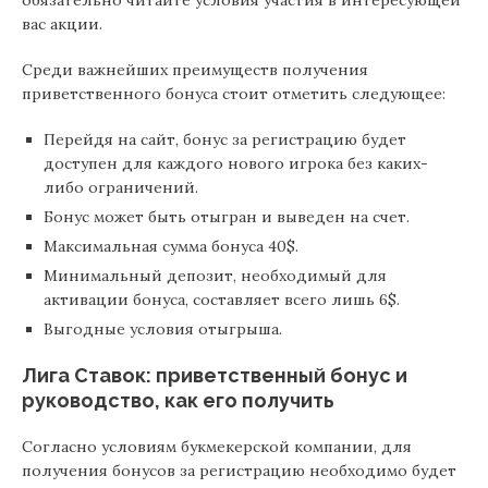
обязательно читайте условия участия в интересующей
вас акции.
Среди важнейших преимуществ получения
приветственного бонуса стоит отметить следующее:
Перейдя на сайт, бонус за регистрацию будет
доступен для каждого нового игрока без каких-
либо ограничений.
Бонус может быть отыгран и выведен на счет.
Максимальная сумма бонуса 40$.
Минимальный депозит, необходимый для
активации бонуса, составляет всего лишь 6$.
Выгодные условия отыгрыша.
Лига Ставок: приветственный бонус и
руководство, как его получить
Согласно условиям букмекерской компании, для
получения бонусов за регистрацию необходимо будет