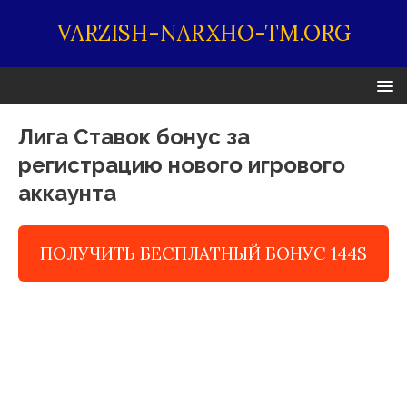
VARZISH-NARXHO-TM.ORG
Лига Ставок бонус за
регистрацию нового игрового
аккаунта
ПОЛУЧИТЬ БЕСПЛАТНЫЙ БОНУС 144$