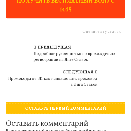
ПОЛУЧИТЬ БЕСПЛАТНЫЙ БОНУС
144$
Оцените эту статью
ПРЕДЫДУЩАЯ
Подробное руководство по прохождению
регистрации на Лиге Ставок
СЛЕДУЮЩАЯ
Промокоды от БК: как использовать промокод
в Лига Ставок
ОСТАВЬТЕ ПЕРВЫЙ КОММЕНТАРИЙ
Оставить комментарий
Ваш электронный адрес не будет опубликован.