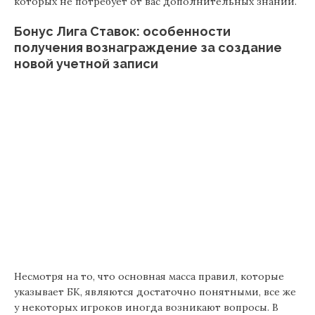
которых не потребует от вас дополнительных знаний.
Бонус Лига Ставок: особенности
получения вознаграждение за создание
новой учетной записи
Несмотря на то, что основная масса правил, которые
указывает БК, являются достаточно понятными, все же
у некоторых игроков иногда возникают вопросы. В