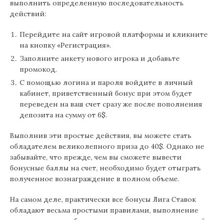
выполнить определенную последовательность
действий:
Перейдите на сайт игровой платформы и кликните
на кнопку «Регистрация».
Заполните анкету нового игрока и добавьте
промокод.
С помощью логина и пароля войдите в личный
кабинет, приветственный бонус при этом будет
переведен на ваш счет сразу же после пополнения
депозита на сумму от 6$.
Выполнив эти простые действия, вы можете стать
обладателем великолепного приза до 40$. Однако не
забывайте, что прежде, чем вы сможете вывести
бонусные баллы на счет, необходимо будет отыграть
полученное вознаграждение в полном объеме.
На самом деле, практически все бонусы Лига Ставок
обладают весьма простыми правилами, выполнение