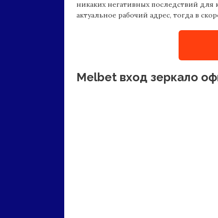
никаких негативных последствий для ка
актуальное рабочий адрес, тогда в ско
Melbet вход зеркало оф