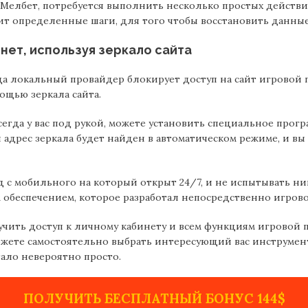
 в Мелбет, потребуется выполнить несколько простых действ
ит определенные шаги, для того чтобы восстановить данные
нет, используя зеркало сайта
да локальный провайдер блокирует доступ на сайт игровой 
ощью зеркала сайта.
сегда у вас под рукой, можете установить специальное прог
ий адрес зеркала будет найден в автоматическом режиме, и в
од с мобильного на который открыт 24/7, и не испытывать н
 обеспечением, которое разработал непосредственно игрово
лучить доступ к личному кабинету и всем функциям игровой 
жете самостоятельно выбрать интересующий вас инструмент
тало невероятно просто.
ПОЛУЧИТЬ БЕСПЛАТНЫЙ БОНУС 144$