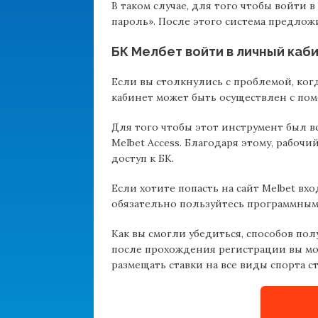
В таком случае, для того чтобы войти
пароль». После этого система предлож
БК Мелбет войти в личный каби
Если вы столкнулись с проблемой, ког
кабинет может быть осуществлен с пом
Для того чтобы этот инструмент был в
Melbet Access. Благодаря этому, рабоч
доступ к БК.
Если хотите попасть на сайт Melbet вх
обязательно пользуйтесь программным
Как вы смогли убедиться, способов по
после прохождения регистрации вы мо
размещать ставки на все виды спорта с