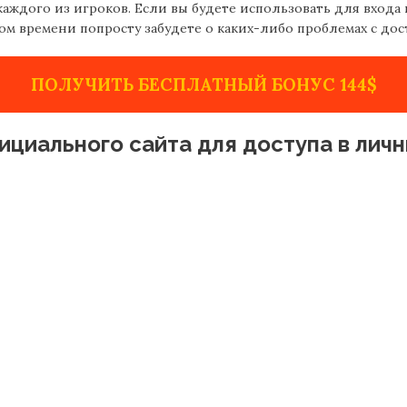
ждого из игроков. Если вы будете использовать для входа н
ром времени попросту забудете о каких-либо проблемах с до
ПОЛУЧИТЬ БЕСПЛАТНЫЙ БОНУС 144$
ициального сайта для доступа в лич