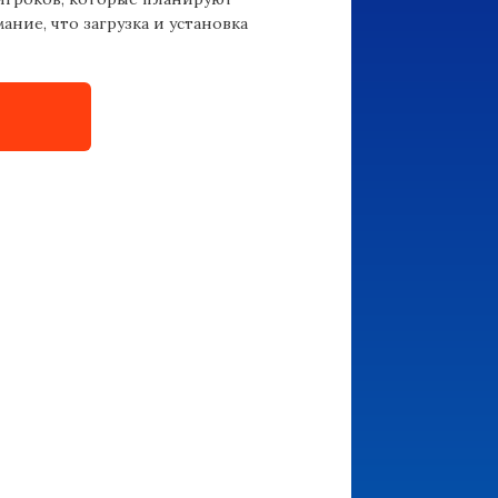
ние, что загрузка и установка