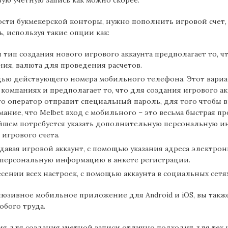
ую учетную запись как можно скорее.
ости букмекерской конторы, нужно пополнить игровой счет
, используя такие опции как:
тип создания нового игрового аккаунта предполагает то, чт
ия, валюта для проведения расчетов.
щью действующего номера мобильного телефона. Этот вариа
 компаниях и предполагает то, что для создания игрового ак
о оператор отправит специальный пароль, для того чтобы 
ание, что Melbet вход с мобильного – это весьма быстрая пр
нейшем потребуется указать дополнительную персональную и
игрового счета.
здавая игровой аккаунт, с помощью указания адреса электро
сю персональную информацию в анкете регистрации.
сении всех настроек, с помощью аккаунта в социальных сетях
клюзивное мобильное приложение для Android и iOS, вы такж
обого труда.
 для создания учетной записи отлично подходит для тех 